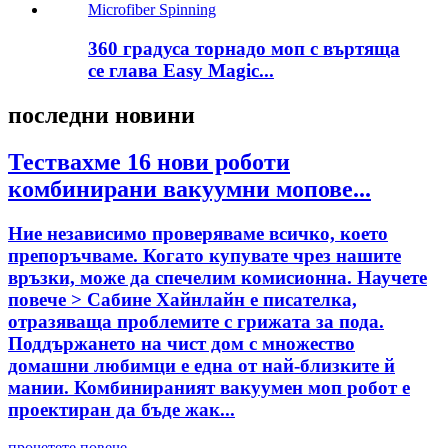
360 градуса торнадо моп с въртяща
се глава Easy Magic...
последни новини
Тествахме 16 нови роботи
комбинирани вакуумни мопове...
Ние независимо проверяваме всичко, което
препоръчваме. Когато купувате чрез нашите
връзки, може да спечелим комисионна. Научете
повече > Сабине Хайнлайн е писателка,
отразяваща проблемите с грижата за пода.
Поддържането на чист дом с множество
домашни любимци е една от най-близките й
мании. Комбинираният вакуумен моп робот е
проектиран да бъде жак...
прочетете повече