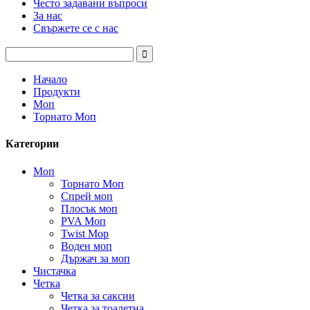
Често задавани въпроси
За нас
Свържете се с нас
Начало
Продукти
Моп
Торнато Моп
Категории
Моп
Торнато Моп
Спрей моп
Плосък моп
PVA Моп
Twist Mop
Воден моп
Държач за моп
Чистачка
Четка
Четка за саксии
Четка за тоалетна