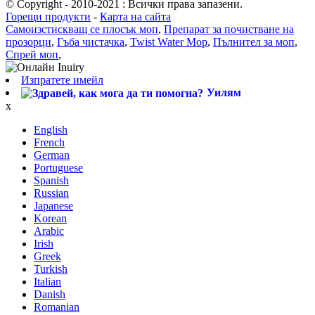
© Copyright - 2010-2021 : Всички права запазени.
Горещи продукти
-
Карта на сайта
Самоизстискващ се плосък моп
,
Препарат за почистване на
прозорци
,
Гъба чистачка
,
Twist Water Mop
,
Пълнител за моп
,
Спрей моп
,
Изпратете имейл
Уилям
x
English
French
German
Portuguese
Spanish
Russian
Japanese
Korean
Arabic
Irish
Greek
Turkish
Italian
Danish
Romanian