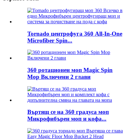
Tornado центрофуга 360 All-In-One
Microfiber Spin...
360 ротационен моп Magic Spin
Mop Включени 2 глави
Въртящ се на 360 градуса моп
Микрофибърен моп и кофа...