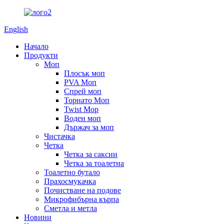
English
Начало
Продукти
Моп
Плосък моп
PVA Моп
Спрей моп
Торнато Моп
Twist Mop
Воден моп
Държач за моп
Чистачка
Четка
Четка за саксии
Четка за тоалетна
Тоалетно бутало
Прахосмукачка
Почистване на подове
Микрофибърна кърпа
Сметла и метла
Новини