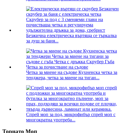
Безжична електрическа въртяща се търкалка
за душ за баня...
Четка за миене на съдове Кухненска четка за
тенджера, четка за миене на тиган...
Спрей моп за под, микрофибър спрей моп с
многократна употреба...
Торнато Моп