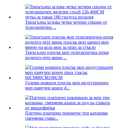
Триъгълна ъглова четка четири секции от
телескопична ...
Триъгълен плосък моп телескопична ютия
родител-дете мини ...
Големи ножици плосък моп индустриален
моп памучен конец d...
Плетено платнено покритие тип катарама
сменяема глава...