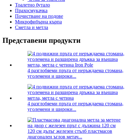
Тоалетно бутало
Прахосмукачка
Почистване на подове
Микрофибърна кърпа
Сметла и метла
Представени продукти
4 разглобяеми пръта от неръждаема стомана,
уголемени и широки...
4 разглобяеми пръта от неръждаема стомана,
уголемени и широки...
120 см дълъг железен стълб пластмасов
диагонален ъглов метач...