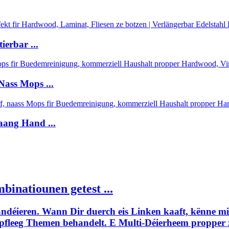
erbar ...
Nass Mops ...
aang Hand ...
natiounen getest ...
andéieren. Wann Dir duerch eis Linken kaaft, kënne m
empfleeg Themen behandelt. E Multi-Déierheem propper 