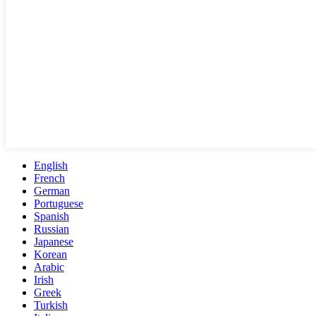
English
French
German
Portuguese
Spanish
Russian
Japanese
Korean
Arabic
Irish
Greek
Turkish