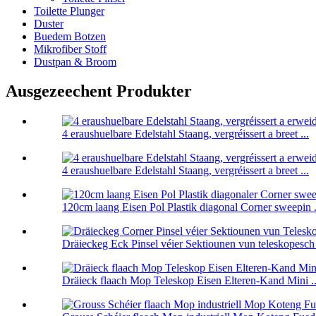
Toilette Plunger
Duster
Buedem Botzen
Mikrofiber Stoff
Dustpan & Broom
Ausgezeechent Produkter
4 eraushuelbare Edelstahl Staang, vergréissert a breet ...
4 eraushuelbare Edelstahl Staang, vergréissert a breet ...
120cm laang Eisen Pol Plastik diagonal Corner sweepin .
Dräieckeg Eck Pinsel véier Sektiounen vun teleskopesch 
Dräieck flaach Mop Teleskop Eisen Elteren-Kand Mini ..