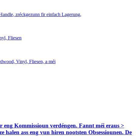
ir eng Kommissioun verdéngen. Fannt méi eraus >
ze halen ass eng vun hiren nootsten Obsessiounen. De