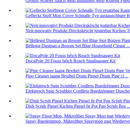
Grouss Schéier flaach Mop industriell Mop Koteng Fuede
Gefleckt Stoff Mop Cover Schnalle Typ austauschbare Ka
Neit innovativ Produkt Dreckskëscht justierbar Kichen Tr
Bëllegst Dustpan a Broom Set Blue Household Cleani ...
DocaPole 20 Fouss héich Reach Staubsauger Kit
Pipe Cleaner laang flexibel Drain Pinsel Drain Pipe cl ...
Elektresch Spin Scrubber Cordless Buedzëmmer Dusche 
Dish Scrub Pinsel Kichen Pinsel fir Pot Pan Scrub Bru ..
Spray Buedemmop, Mikrofiber Spraymop mat Wiederver