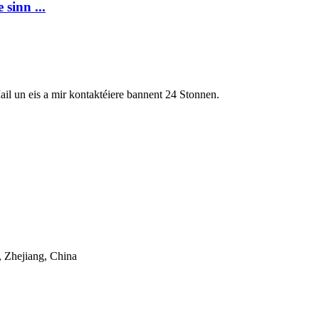
sinn ...
ail un eis a mir kontaktéiere bannent 24 Stonnen.
 Zhejiang, China