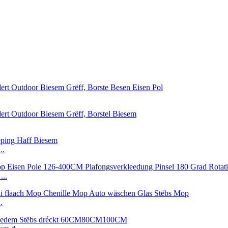
..
...
.