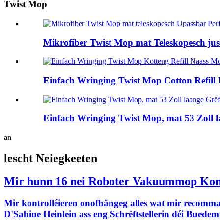
Twist Mop
Mikrofiber Twist Mop mat Teleskopesch justi
Einfach Wringing Twist Mop Cotton Refill 
Einfach Wringing Twist Mop, mat 53 Zoll l
an
lescht Neiegkeeten
Mir hunn 16 nei Roboter Vakuummop Kombi
Mir kontrolléieren onofhängeg alles wat mir recomm
D'Sabine Heinlein ass eng Schrëftstellerin déi Bued