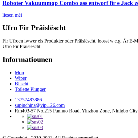
Roboter Vakuummop Combo ass entworf fir e Jack ze 
liesen méi
Ufro Fir Präislëscht
Fir Ufroen iwwer eis Produkter oder Präislëscht, loosst w.e.g. Är E-M
Ufro Fir Präislëscht
Informatiounen
Mop
Wiper
Biischt
Toilette Plunger
13757483886
supinchina@vip.126.com
Rm403-57 No.215 Panhuo Road, Yinzhou Zone, Ninigbo City,
© Copyright - 2010-2021: All Rechter reservéiert.