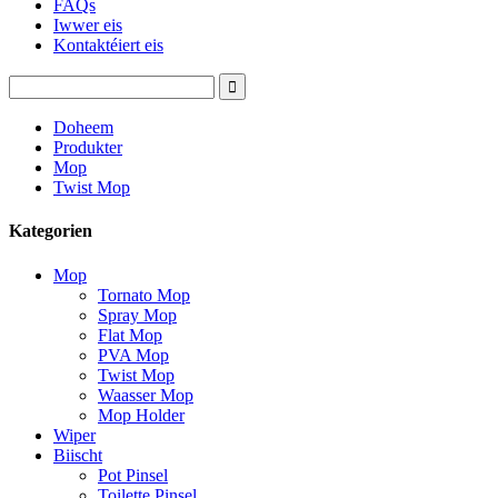
FAQs
Iwwer eis
Kontaktéiert eis
Doheem
Produkter
Mop
Twist Mop
Kategorien
Mop
Tornato Mop
Spray Mop
Flat Mop
PVA Mop
Twist Mop
Waasser Mop
Mop Holder
Wiper
Biischt
Pot Pinsel
Toilette Pinsel