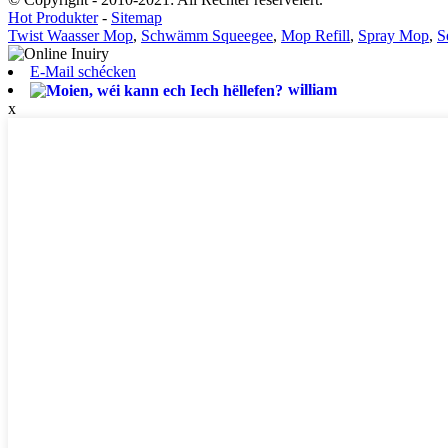
Hot Produkter
-
Sitemap
Twist Waasser Mop
,
Schwämm Squeegee
,
Mop Refill
,
Spray Mop
,
S
E-Mail schécken
william
x