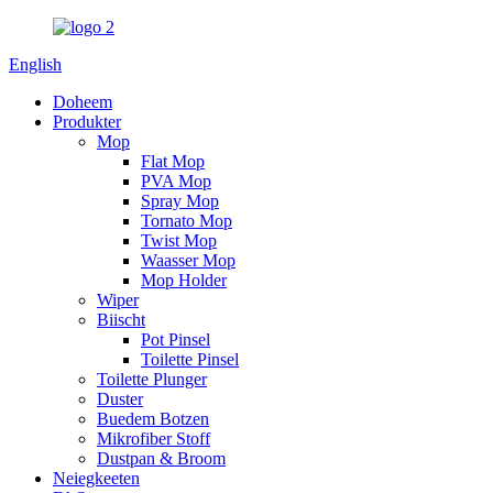
English
Doheem
Produkter
Mop
Flat Mop
PVA Mop
Spray Mop
Tornato Mop
Twist Mop
Waasser Mop
Mop Holder
Wiper
Biischt
Pot Pinsel
Toilette Pinsel
Toilette Plunger
Duster
Buedem Botzen
Mikrofiber Stoff
Dustpan & Broom
Neiegkeeten