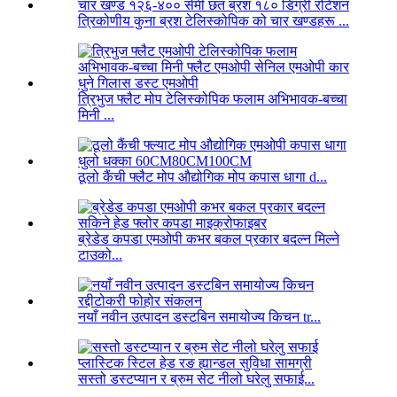
त्रिकोणीय कुना ब्रश टेलिस्कोपिक को चार खण्डहरू ...
त्रिभुज फ्लैट मोप टेलिस्कोपिक फलाम अभिभावक-बच्चा
मिनी ...
ठूलो कैंची फ्लैट मोप औद्योगिक मोप कपास धागा d...
ब्रेडेड कपडा एमओपी कभर बकल प्रकार बदल्न मिल्ने
टाउको...
नयाँ नवीन उत्पादन डस्टबिन समायोज्य किचन tr...
सस्तो डस्टप्यान र ब्रुम सेट नीलो घरेलु सफाई...