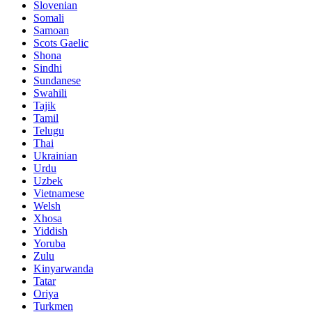
Slovenian
Somali
Samoan
Scots Gaelic
Shona
Sindhi
Sundanese
Swahili
Tajik
Tamil
Telugu
Thai
Ukrainian
Urdu
Uzbek
Vietnamese
Welsh
Xhosa
Yiddish
Yoruba
Zulu
Kinyarwanda
Tatar
Oriya
Turkmen