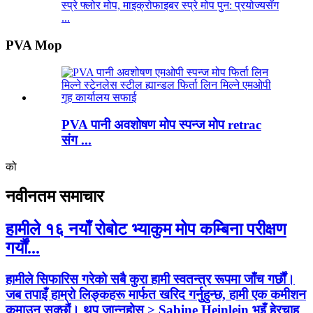
स्प्रे फ्लोर मोप, माइक्रोफाइबर स्प्रे मोप पुन: प्रयोज्यसँग
...
PVA Mop
PVA पानी अवशोषण मोप स्पन्ज मोप retrac
संग ...
को
नवीनतम समाचार
हामीले १६ नयाँ रोबोट भ्याकुम मोप कम्बिना परीक्षण
गर्यौं...
हामीले सिफारिस गरेको सबै कुरा हामी स्वतन्त्र रूपमा जाँच गर्छौं।
जब तपाइँ हाम्रो लिङ्कहरू मार्फत खरिद गर्नुहुन्छ, हामी एक कमीशन
कमाउन सक्छौं। थप जान्नुहोस् > Sabine Heinlein भुइँ हेरचाह