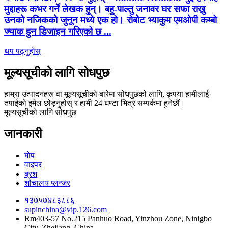
मुद्दाहरू कभर गर्ने लेखक हुन्। बहु-पाल्तु जनावर घर सफा राख्नु
उनको नजिकको जुनून मध्ये एक हो। रोबोट भ्याकुम एमओपी कम्बो
ज्याक हुन डिजाइन गरिएको छ ...
थप पढ्नुहोस्
मूल्यसूचीको लागि सोधपुछ
हाम्रा उत्पादनहरू वा मूल्यसूचीको बारेमा सोधपुछको लागि, कृपया हामीलाई
तपाईंको इमेल छोड्नुहोस् र हामी 24 घण्टा भित्र सम्पर्कमा हुनेछौं।
मूल्यसूचीको लागि सोधपुछ
जानकारी
मोप
वाइपर
ब्रश
शौचालय प्लन्जर
१३७५७४८३८८६
supinchina@vip.126.com
Rm403-57 No.215 Panhuo Road, Yinzhou Zone, Ninigbo
City, Zhejiang, China