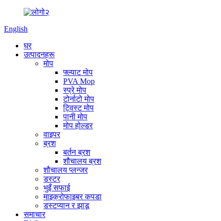
English
घर
उत्पादनहरू
मोप
फ्ल्याट मोप
PVA Mop
स्प्रे मोप
टोर्नाटो मोप
ट्विस्ट मोप
पानी मोप
मोप होल्डर
वाइपर
ब्रश
बर्तन ब्रश
शौचालय ब्रश
शौचालय प्लन्जर
डस्टर
भुइँ सफाई
माइक्रोफाइबर कपडा
डस्टप्यान र झाडू
समाचार