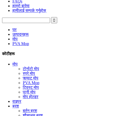
FAQs
हाम्रो बारेमा
हामीलाई सम्पर्क गर्नुहोस्
घर
उत्पादनहरू
मोप
PVA Mop
कोटीहरू
मोप
टोर्नाटो मोप
स्प्रे मोप
फ्ल्याट मोप
PVA Mop
ट्विस्ट मोप
पानी मोप
मोप होल्डर
वाइपर
ब्रश
बर्तन ब्रश
शौचालय ब्रश