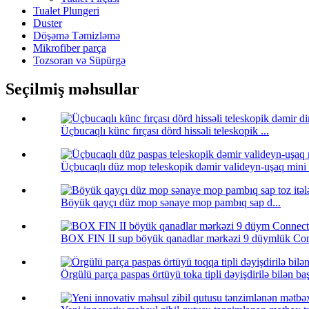
Tualet Plungeri
Duster
Döşəmə Təmizləmə
Mikrofiber parça
Tozsoran və Süpürgə
Seçilmiş məhsullar
Üçbucaqlı künc fırçası dörd hissəli teleskopik ...
Üçbucaqlı düz mop teleskopik dəmir valideyn-uşaq mini .
Böyük qayçı düz mop sənaye mop pambıq sap d...
BOX FIN II sup böyük qanadlar mərkəzi 9 düymlük Con
Örgülü parça paspas örtüyü toka tipli dəyişdirilə bilən başl