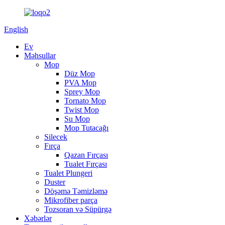
English
Ev
Məhsullar
Mop
Düz Mop
PVA Mop
Sprey Mop
Tornato Mop
Twist Mop
Su Mop
Mop Tutacağı
Silecek
Fırça
Qazan Fırçası
Tualet Fırçası
Tualet Plungeri
Duster
Döşəmə Təmizləmə
Mikrofiber parça
Tozsoran və Süpürgə
Xəbərlər