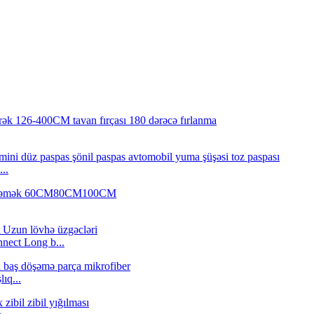
..
nect Long b...
ıq...