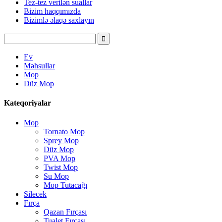
Tez-tez verilən suallar
Bizim haqqımızda
Bizimlə əlaqə saxlayın
Ev
Məhsullar
Mop
Düz Mop
Kateqoriyalar
Mop
Tornato Mop
Sprey Mop
Düz Mop
PVA Mop
Twist Mop
Su Mop
Mop Tutacağı
Silecek
Fırça
Qazan Fırçası
Tualet Fırçası