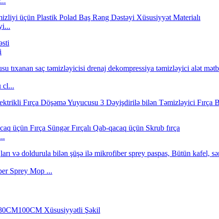
..
i...
i
cl...
..
ber Sprey Mop ...