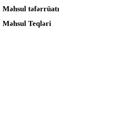
Məhsul təfərrüatı
Məhsul Teqləri