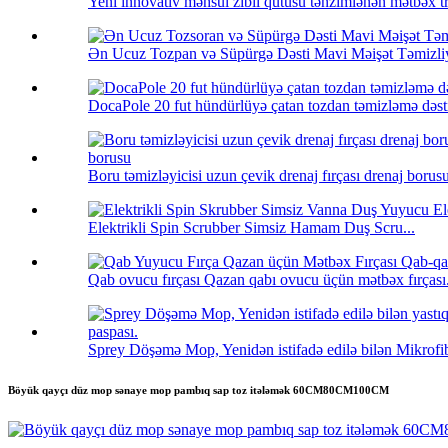
Yeni innovativ məhsul zibil qutusu tənzimlənən mətbəx tr.
Ən Ucuz Tozpan və Süpürgə Dəsti Mavi Məişət Təmizliy
DocaPole 20 fut hündürlüyə çatan tozdan təmizləmə dəst
Boru təmizləyicisi uzun çevik drenaj fırçası drenaj borusu 
Elektrikli Spin Scrubber Simsiz Hamam Duş Scru...
Qab ovucu fırçası Qazan qabı ovucu üçün mətbəx fırçası.
Sprey Döşəmə Mop, Yenidən istifadə edilə bilən Mikrofi
Böyük qayçı düz mop sənaye mop pambıq sap toz itələmək 60CM80CM100CM