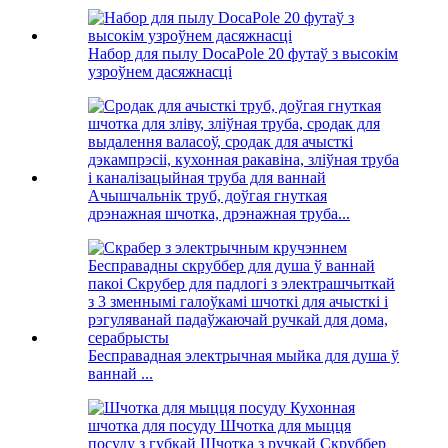
Набор для пылу DocaPole 20 футаў з высокім
узроўнем дасяжнасці
Ачышчальнік труб, доўгая гнуткая
дрэнажная шчотка, дрэнажная труба...
Бесправадная электрычная мыйка для душа ў
ваннай ...