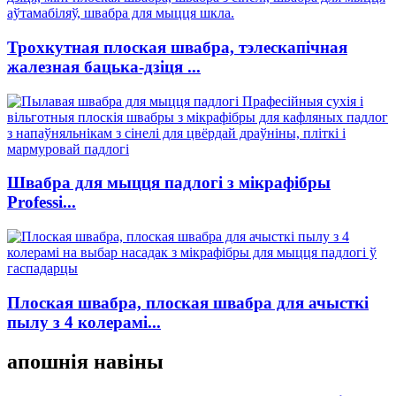
Трохкутная плоская швабра, тэлескапічная
жалезная бацька-дзіця ...
Швабра для мыцця падлогі з мікрафібры
Professi...
Плоская швабра, плоская швабра для ачысткі
пылу з 4 колерамі...
апошнія навіны