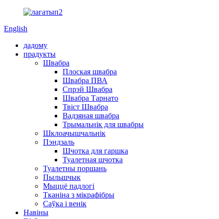
English
дадому
прадукты
Швабра
Плоская швабра
Швабра ПВА
Спрэй Швабра
Швабра Тарнато
Твіст Швабра
Вадзяная швабра
Трымальнік для швабры
Шклоачышчальнік
Пэндзаль
Шчотка для гаршка
Туалетная шчотка
Туалетны поршань
Пыльшчык
Мыццё падлогі
Тканіна з мікрафібры
Саўка і венік
Навіны