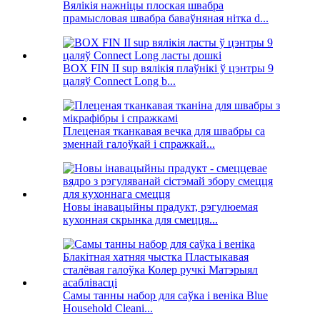
Вялікія нажніцы плоская швабра
прамысловая швабра баваўняная нітка d...
BOX FIN II sup вялікія плаўнікі ў цэнтры 9
цаляў Connect Long b...
Плеценая тканкавая вечка для швабры са
зменнай галоўкай і спражкай...
Новы інавацыйны прадукт, рэгулюемая
кухонная скрынка для смецця...
Самы танны набор для саўка і веніка Blue
Household Cleani...