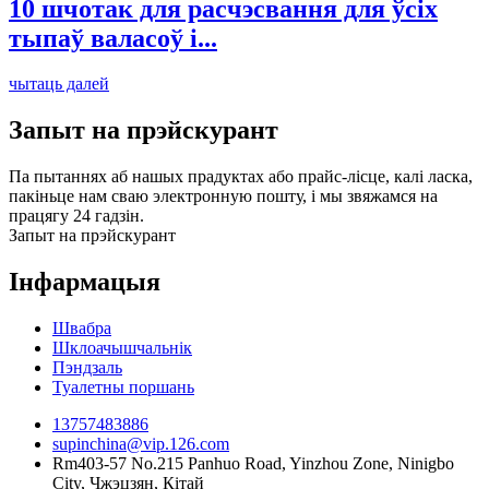
10 шчотак для расчэсвання для ўсіх
тыпаў валасоў і...
чытаць далей
Запыт на прэйскурант
Па пытаннях аб нашых прадуктах або прайс-лісце, калі ласка,
пакіньце нам сваю электронную пошту, і мы звяжамся на
працягу 24 гадзін.
Запыт на прэйскурант
Інфармацыя
Швабра
Шклоачышчальнік
Пэндзаль
Туалетны поршань
13757483886
supinchina@vip.126.com
Rm403-57 No.215 Panhuo Road, Yinzhou Zone, Ninigbo
City, Чжэцзян, Кітай