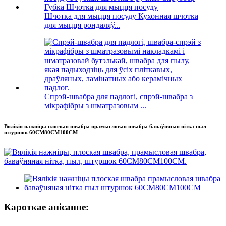
Шчотка для мыцця посуду Кухонная шчотка
для мыцця рондаляў...
Спрэй-швабра для падлогі, спрэй-швабра з
мікрафібры з шматразовым ...
Вялікія нажніцы плоская швабра прамысловая швабра баваўняная нітка пыл
штуршок 60CM80CM100CM
Кароткае апісанне: