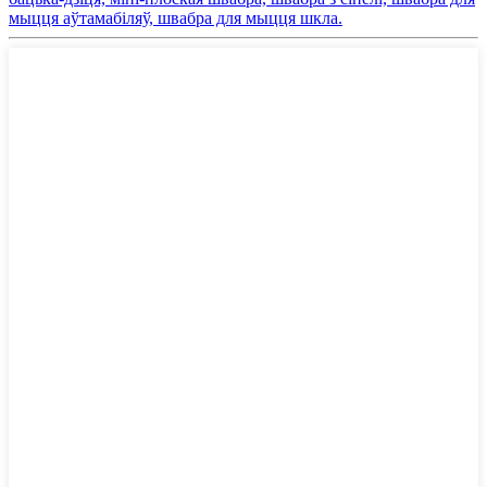
мыцця аўтамабіляў, швабра для мыцця шкла.