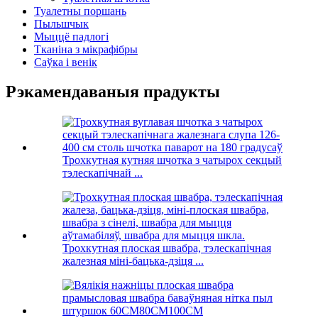
Туалетны поршань
Пыльшчык
Мыццё падлогі
Тканіна з мікрафібры
Саўка і венік
Рэкамендаваныя прадукты
Трохкутная кутняя шчотка з чатырох секцый
тэлескапічнай ...
Трохкутная плоская швабра, тэлескапічная
жалезная міні-бацька-дзіця ...