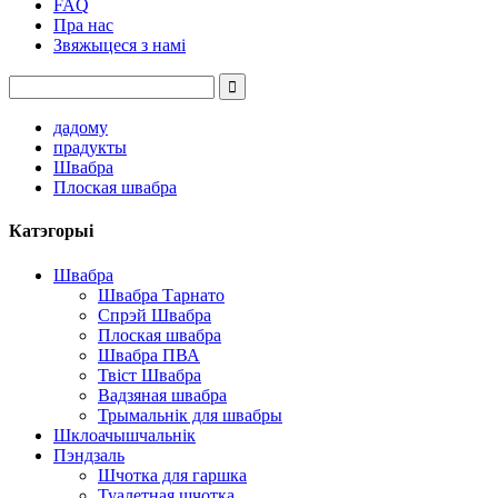
FAQ
Пра нас
Звяжыцеся з намі
дадому
прадукты
Швабра
Плоская швабра
Катэгорыі
Швабра
Швабра Тарнато
Спрэй Швабра
Плоская швабра
Швабра ПВА
Твіст Швабра
Вадзяная швабра
Трымальнік для швабры
Шклоачышчальнік
Пэндзаль
Шчотка для гаршка
Туалетная шчотка