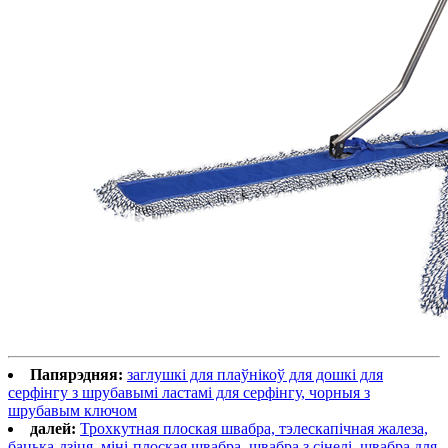
Папярэдняя:
заглушкі для плаўнікоў для дошкі для
серфінгу з шрубавымі ластамі для серфінгу, чорныя з
шрубавым ключом
далей:
Трохкутная плоская швабра, тэлескапічная жалеза,
бацька-дзіця, міні-плоская швабра, швабра з сінелі, швабра для