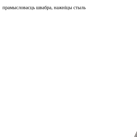
прамысловасць швабра, нажніцы стыль