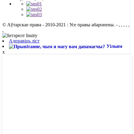
© Аўтарскае права - 2010-2021 : Усе правы абаронены.
- , , , , ,
,
Адправіць ліст
Уільям
x