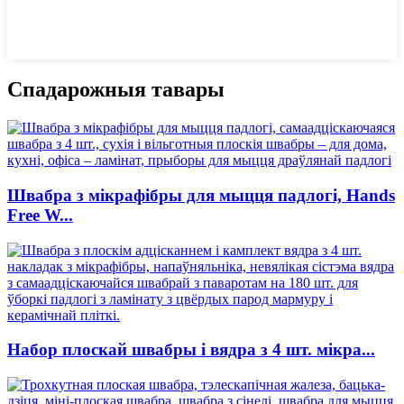
Спадарожныя тавары
Швабра з мікрафібры для мыцця падлогі, Hands
Free W...
Набор плоскай швабры і вядра з 4 шт. мікра...