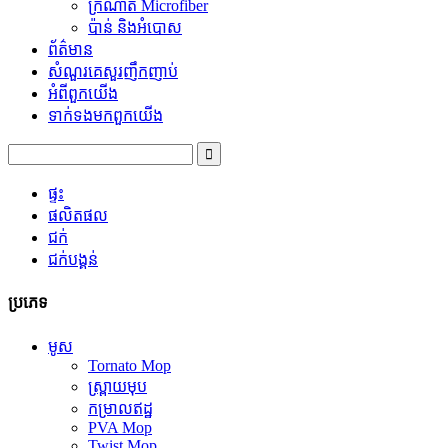
ក្រណាត់ Microfiber
ប៉ាន់ និង​អំបោស
ព័ត៌មាន
សំណួរគេសួរញឹកញាប់
អំពី​ពួក​យើង
ទាក់ទង​មក​ពួក​យើង
ផ្ទះ
ផលិតផល
ជក់
ជក់បង្គន់
ប្រភេទ
មូស
Tornato Mop
ស្រ្ពាយមុប
កម្រាលឥដ្ឋ
PVA Mop
Twist Mop