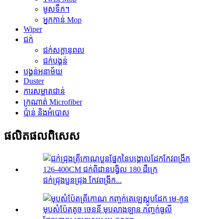
មូសទឹក។
អ្នកកាន់ Mop
Wiper
ជក់
ជក់សក្តានុពល
ជក់បង្គន់
បង្គន់អនាម័យ
Duster
ការសម្អាតជាន់
ក្រណាត់ Microfiber
ប៉ាន់ និង​អំបោស
ផលិតផល​ពិសេស
ជក់ជ្រុងបួនជ្រុង កែវពង្រីក...