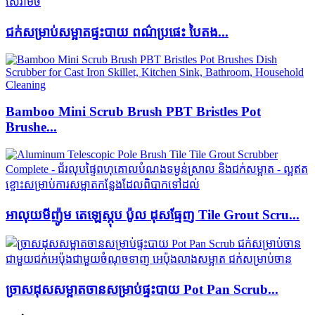
ជក់សម្រាប់សម្អាតផ្ទះបាយ ពណ៌ប្រផេះ បៃតង...
Bamboo Mini Scrub Brush PBT Bristles Pot
Brushe...
អាលុយមីញ៉ូម តេឡេស្កុប ប៉ូល ដុសធ្មែញ Tile Grout Scru...
ច្រាសដុសសម្អាតចានសម្រាប់ផ្ទះបាយ Pot Pan Scrub...