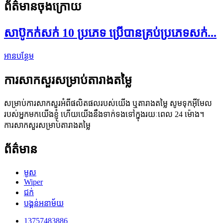
ព័ត៌មានចុងក្រោយ
សាប៊ូកក់សក់ 10 ប្រភេទ ប្រើបានគ្រប់ប្រភេទសក់...
អាន​បន្ថែម
ការសាកសួរសម្រាប់តារាងតម្លៃ
សម្រាប់ការសាកសួរអំពីផលិតផលរបស់យើង ឬតារាងតម្លៃ សូមទុកអ៊ីមែល
របស់អ្នកមកយើងខ្ញុំ ហើយយើងនឹងទាក់ទងទៅក្នុងរយៈពេល 24 ម៉ោង។
ការសាកសួរសម្រាប់តារាងតម្លៃ
ព័ត៌មាន
មូស
Wiper
ជក់
បង្គន់អនាម័យ
13757483886