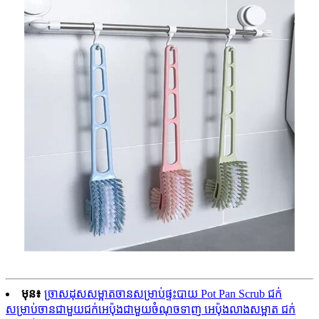
មុន៖
ច្រាសដុសសម្អាតចានសម្រាប់ផ្ទះបាយ Pot Pan Scrub ជក់
សម្រាប់ចានជាមួយជក់អេប៉ុងជាមួយចំណុចទាញ អេប៉ុងលាងសម្អាត ជក់