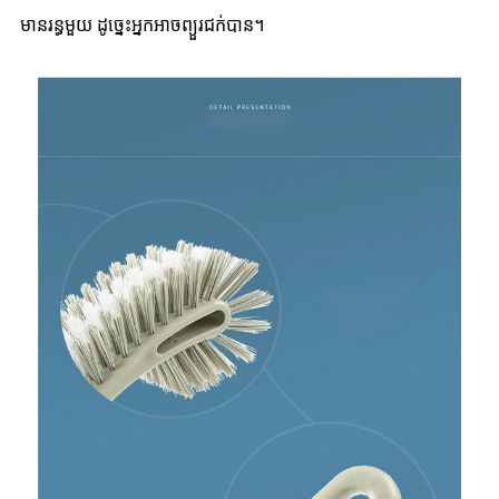
មានរន្ធមួយ ដូច្នេះអ្នកអាចព្យួរជក់បាន។