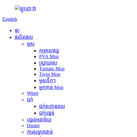
English
ផ្ទះ
ផលិតផល
មូស
កម្រាលឥដ្ឋ
PVA Mop
ស្រ្ពាយមុប
Tornato Mop
Twist Mop
មូសទឹក។
អ្នកកាន់ Mop
Wiper
ជក់
ជក់សក្តានុពល
ជក់បង្គន់
បង្គន់អនាម័យ
Duster
ការសម្អាតជាន់