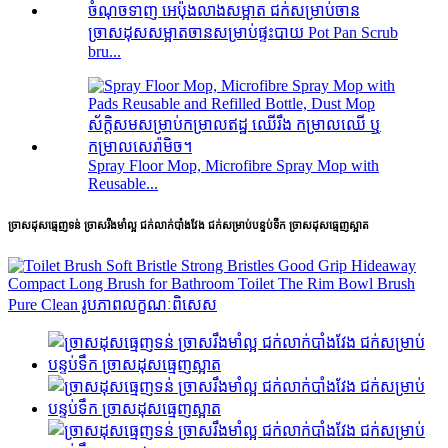
ច្រាសដុសសម្អាតចានសម្រាប់ផ្ទះបាយ Pot Pan Scrub
bru...
Spray Floor Mop, Microfibre Spray Mop with
Reusable...
ច្រាសដុសធ្មេញទន់ ច្រាសរឹងមាំល្អ ជក់លាក់បាំងវែង ជក់សម្រាប់បន្ទប់ទឹក ច្រាសដុសធ្មេញស្អាត