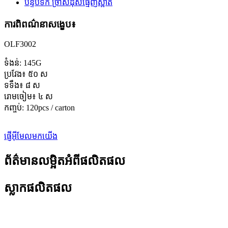
ការពិពណ៌នាសង្ខេប៖
OLF3002
ទំងន់: 145G
ប្រវែង៖ ៥០ ស
ទទឹង៖ ៨ ស
រោមចៀម៖ ៤ ស
កញ្ចប់: 120pcs / carton
ផ្ញើអ៊ីមែលមកយើង
ព័ត៌មានលម្អិតអំពីផលិតផល
ស្លាកផលិតផល