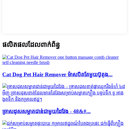
ផលិតផលដែលពាក់ព័ន្ធ
Cat Dog Pet Hair Remover ម៉ាសបិតតែមួយប៊ូតុង...
ច្រាស​ដុស​សម្អាត​ជាន់​ជាមួយ​ដៃ​វែង - 48&#...