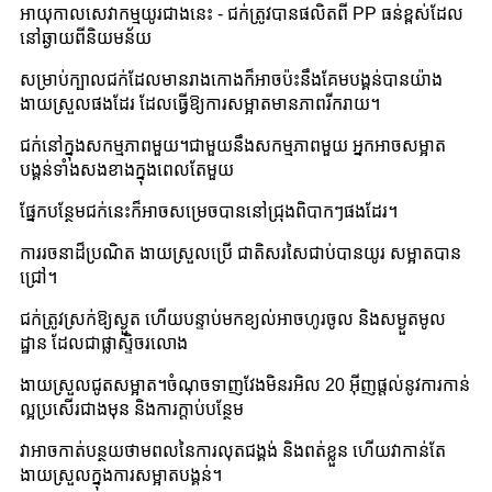
អាយុកាលសេវាកម្មយូរជាងនេះ - ជក់ត្រូវបានផលិតពី PP ធន់ខ្ពស់ដែល
នៅឆ្ងាយពីនិយមន័យ
សម្រាប់​ក្បាល​ជក់​ដែល​មាន​រាង​កោង​ក៏​អាច​ប៉ះ​នឹង​គែម​បង្គន់​បាន​យ៉ាង​
ងាយ​ស្រួល​ផង​ដែរ ដែល​ធ្វើ​ឱ្យ​ការ​សម្អាត​មាន​ភាព​រីករាយ។
ជក់នៅក្នុងសកម្មភាពមួយ។ជាមួយនឹងសកម្មភាពមួយ អ្នកអាចសម្អាត
បង្គន់ទាំងសងខាងក្នុងពេលតែមួយ
ផ្នែកបន្ថែមជក់នេះក៏អាចសម្រេចបាននៅជ្រុងពិបាកៗផងដែរ។
ការរចនាដ៏ប្រណិត ងាយស្រួលប្រើ ជាតិសរសៃជាប់បានយូរ សម្អាតបាន
ជ្រៅ។
ជក់ត្រូវស្រក់ឱ្យស្ងួត ហើយបន្ទាប់មកខ្យល់អាចហូរចូល និងសម្ងួតមូល
ដ្ឋាន ដែលជាផ្លាស្ទិចរលោង
ងាយស្រួលជូតសម្អាត។ចំណុចទាញវែងមិនរអិល 20 អ៊ីញផ្តល់នូវការកាន់
ល្អប្រសើរជាងមុន និងការក្តាប់បន្ថែម
វាអាចកាត់បន្ថយថាមពលនៃការលុតជង្គង់ និងពត់ខ្លួន ហើយវាកាន់តែ
ងាយស្រួលក្នុងការសម្អាតបង្គន់។