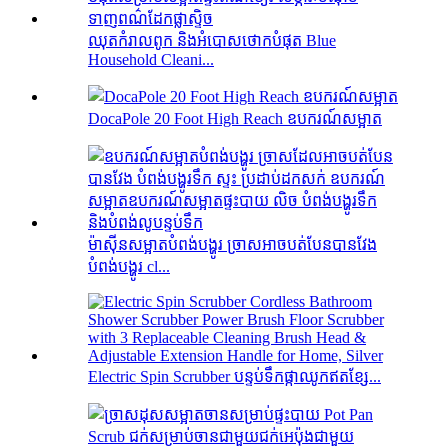
ឈុតកំរាលពូក និងអំបោសថោកបំផុត Blue
Household Cleani...
DocaPole 20 Foot High Reach ឧបករណ៍សម្អាត
ម៉ាស៊ីនសម្អាតបំពង់បង្ហូរ ច្រាសអាចបត់បែនបានវែង
បំពង់បង្ហូរ cl...
Electric Spin Scrubber បន្ទប់ទឹកផ្កាឈូកឥតខ្សែ...