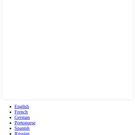
English
French
German
Portuguese
Spanish
Russian