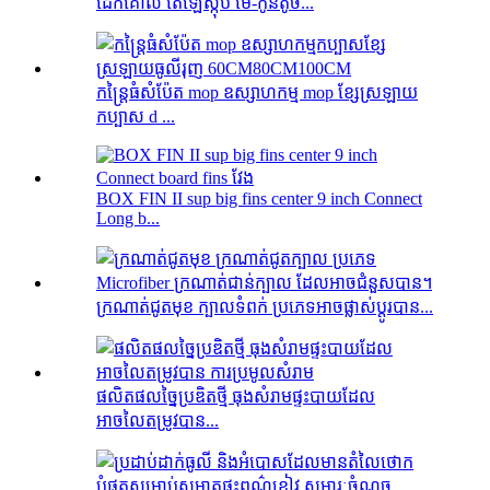
ដែកគោល តេឡេស្កុប មេ-កូនតូច...
កន្ត្រៃធំសំប៉ែត mop ឧស្សាហកម្ម mop ខ្សែស្រឡាយ
កប្បាស d ...
BOX FIN II sup big fins center 9 inch Connect
Long b...
ក្រណាត់ជូតមុខ ក្បាលទំពក់ ប្រភេទអាចផ្លាស់ប្តូរបាន...
ផលិតផលច្នៃប្រឌិតថ្មី ធុងសំរាមផ្ទះបាយដែល
អាចលៃតម្រូវបាន...