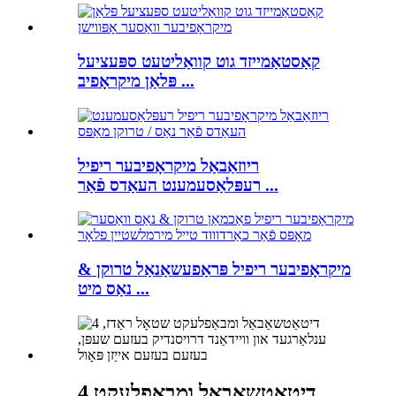
קאַסטאַמייזד גוט קוואַליטעט ספּעציעל
פּלאַן מיקראָפיב ...
ריוזאַבאַל מיקראָפיבער ריפיל
רעפּלאַסעמענט העאַדס פֿאַר ...
מיקראָפיבער ריפיל פּראַפעשאַנאַל טרוקן &
נאַס מיט ...
4 דיטאַטשאַבאַל ומבאַפלעקט