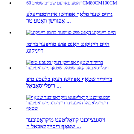
גרויס שער פלאַך אָפּווישן אינדוסטריעלע
אָפּווישן וואַטע טר ...
היים רייניקונג האַנט פּוש סוויפּער ברומז
רייניקונג
בריידיד שטאָף אָפּווישן דעקן בלעכע טיפּ
ריפּלייסאַבאַל ...
ויסגעצייכנט קוואַליטעט מיקראָפיבער
שטאָף ריסייקלאַבאַל ה ...