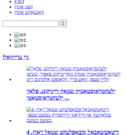
FAQ
וועגן אונדז
קאָנטאַקט אונדז
נייַ ערייוואַלז
ילעקטראָוסטאַטיק שטאָק רייניקונג, פלאַך
ילעקטראָוסטאַטי ...
4 דיטאַטשאַבאַל ומבאַפלעקט שטאָל ראַדז,