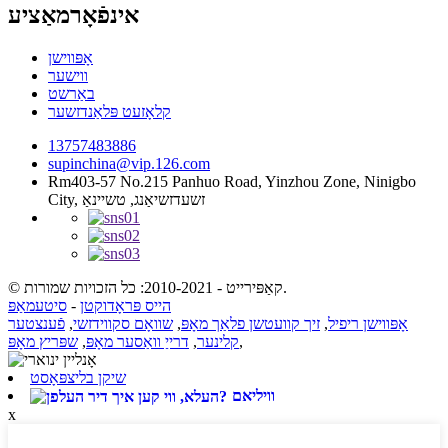
אינפֿאָרמאַציע
אָפּווישן
ווישער
באַרשט
קלאָזעט פּלאַנדזשער
13757483886
supinchina@vip.126.com
Rm403-57 No.215 Panhuo Road, Yinzhou Zone, Ninigbo
City, זשעדזשיאַנג, טשיינאַ
© קאַפּירייט - 2010-2021: כל הזכויות שמורות.
הייס פּראָדוקטן
-
סיטעמאַפּ
אָפּווישן ריפיל
,
זיך קוועטשן פלאַך מאָפּ
,
שוואָם סקווידזשי
,
פֿענצטער
,
קלינער
,
דרייַ וואַסער מאָפּ
,
שפּריץ מאָפּ
שיקן בליצפּאָסט
וויליאם
x