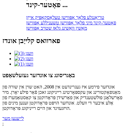
פאָטער-קינד ...
טריאַנגלע פלאַך אָפּווישן טעלאַסקאָפּיק אייַזן
פאָטער-קינד מיני פלאַך אָפּווישן טשעניללע אָפּווישן
מאַשין וואַשינג גלאז שטויב אָפּווישן
פארוואס קלייַבן אונדז
באַגריסונג צו אונדזער געזעלשאַפט
אונדזער פירמע איז געגרינדעט אין 2008, האט שוין אין שורה פון
מאַנופאַקטורינג און עקספּאָרטינג רייניקונג זאכן פֿאַר פילע יאָרן. מיר
פאָרשלאָגן פולשטענדיק און פאַרשידן פּראָדוקטן צו קאַסטאַמערז פון
אַלע איבער די וועלט. אונדזער הויפּט פּראָדוקטן זענען מינים פון
הויזגעזינד און היים רייניקונג פּראָדוקטן.
לייענען מער
;