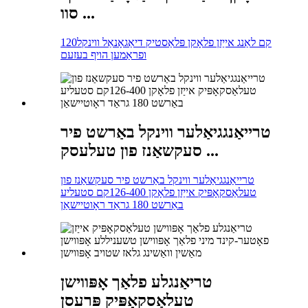
סוו ...
120קם לאַנג אייַזן פלאָקן פּלאַסטיק דיאַגאָנאַל ווינקל
ופראַמען הויף בעזעם
טרייאַנגגיאַלער ווינקל באַרשט פיר
סעקשאַנז פון טעלעסק ...
טרייאַנגגיאַלער ווינקל באַרשט פיר סעקשאַנז פון
טעלאַסקאָפּיק אייַזן פלאָקן 126-400קם סטעליע
באַרשט 180 גראַד ראָוטיישאַן
טריאַנגלע פלאַך אָפּווישן
טעלאַסקאָפּיק פּרעסן