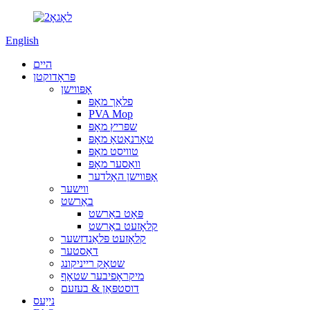
English
היים
פּראָדוקטן
אָפּווישן
פלאַך מאָפּ
PVA Mop
שפּריץ מאָפּ
טאָרנאַטאָ מאָפּ
טוויסט מאָפּ
וואַסער מאָפּ
אָפּווישן האָלדער
ווישער
באַרשט
פּאָט באַרשט
קלאָזעט באַרשט
קלאָזעט פּלאַנדזשער
דאַסטער
שטאָק רייניקונג
מיקראָפיבער שטאָף
דוסטפּאַן & בעזעם
נייַעס