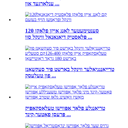
ענלאַרגעד און ...
120 סענטימעטער לאַנג אייַזן פלאָקן
פּלאַסטיק דיאַגאָנאַל ווינקל סוו ...
טרייאַנגגיאַלער ווינקל באַרשט פיר סעקשאַנז
פון טעלעסק ...
טריאַנגלע פלאַך אָפּווישן טעלאַסקאָפּיק
פּרעסן פאָטער-קינד ...