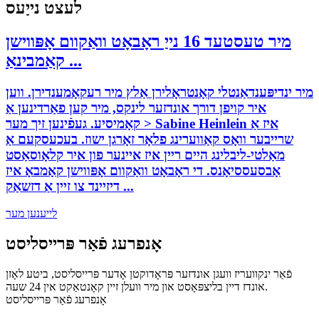
לעצט נייַעס
מיר טעסטעד 16 נייַ ראָבאָט וואַקוום אָפּווישן
קאַמבינאַ ...
מיר ינדיפּענדאַנטלי קאָנטראָלירן אַלץ מיר רעקאָמענדירן. ווען
איר קויפן דורך אונדזער לינקס, מיר קען פאַרדינען אַ
קאָמיסיע. געפֿינען זיך מער > Sabine Heinlein איז אַ
שרייבער וואָס קאַווערינג פלאָר זאָרגן ישוז. בעכעסקעם אַ
מאַלטי-ליבלינג היים ריין איז איינער פון איר קלאָוסאַסט
אָבסעססיאָנס. די ראָבאָט וואַקוום אָפּווישן קאָמבאָ איז
דיזיינד צו זיין אַ דזשאַק ...
לייענען מער
אָנפרעג פֿאַר פּרייסליסט
פֿאַר ינקוועריז וועגן אונדזער פּראָדוקטן אָדער פּרייסליסט, ביטע לאָזן
אונדז דיין בליצפּאָסט און מיר וועלן זיין קאָנטאַקט אין 24 שעה.
אָנפרעג פֿאַר פּרייסליסט